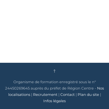
Organisme de formation enregistré sous le n°
24450269645 auprès du préfet de Région Centre -
Nos
localisations
|
Recrutement
|
Contact
|
Plan du site
|
Infos légales